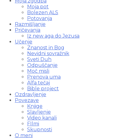
Moja zgodba
Moja pot
Bolezen ALS
Potovanja
Razmišljanje
Pričevanja
Iz new aga do Jezusa
Učenje
Znanost in Bog
Nevidni sovražnik
Sveti Duh
Odpuščanje
Moč misli
Prenova uma
Alfa tečaj
Bible project
Ozdravljenje
Povezave
Knjige
Slavljenje
Video kanali
FIlmi
Skupnosti
O meni