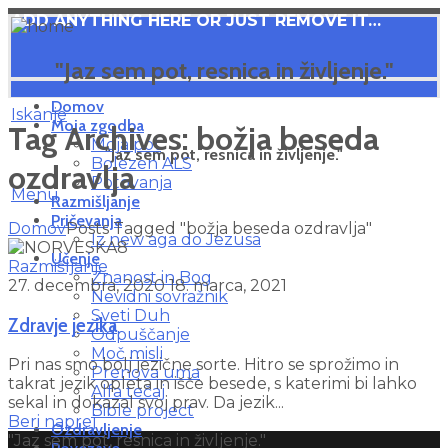
ADD ANYTHING HERE OR JUST REMOVE IT…
"Jaz sem pot, resnica in življenje."
Domov
Iskanje
Moja zgodba
Tag Archives: božja beseda
Moja pot
"Jaz sem pot, resnica in življenje."
Bolezen ALS
ozdravlja
Potovanja
Menu
Razmišljanje
Pričevanja
Domov
Posts Tagged "božja beseda ozdravlja"
Iz new aga do Jezusa
Učenje
Razmišljanje
Znanost in Bog
27. decembra, 2020
18. marca, 2021
Nevidni sovražnik
Sveti Duh
Zdravje jezika
Odpuščanje
Moč misli
Pri nas smo bolj jezične sorte. Hitro se sprožimo in
Prenova uma
takrat jezik opleta in išče besede, s katerimi bi lahko
Alfa tečaj
sekal in dokazal svoj prav. Da jezik...
Bible project
Beri naprej
Ozdravljenje
"Jaz sem pot, resnica in življenje."