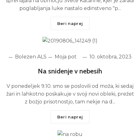
sprehajala na območju Svete Katarine, kjer je zaradi
poglabljanja luke nastalo edinstveno "p...
Beri naprej
Bolezen ALS
Moja pot
10. oktobra, 2023
Na snidenje v nebesih
V ponedeljek 9.10. smo se poslovili od moža, ki sedaj
žari in lahkotno poskakuje v svoji novi obleki, prežet
z božjo prisotnostjo, tam nekje na d...
Beri naprej