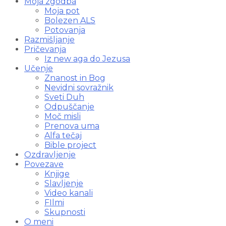
Moja zgodba
Moja pot
Bolezen ALS
Potovanja
Razmišljanje
Pričevanja
Iz new aga do Jezusa
Učenje
Znanost in Bog
Nevidni sovražnik
Sveti Duh
Odpuščanje
Moč misli
Prenova uma
Alfa tečaj
Bible project
Ozdravljenje
Povezave
Knjige
Slavljenje
Video kanali
FIlmi
Skupnosti
O meni