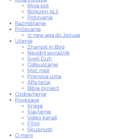
Moja pot
Bolezen ALS
Potovanja
Razmišljanje
Pričevanja
Iz new aga do Jezusa
Učenje
Znanost in Bog
Nevidni sovražnik
Sveti Duh
Odpuščanje
Moč misli
Prenova uma
Alfa tečaj
Bible project
Ozdravljenje
Povezave
Knjige
Slavljenje
Video kanali
FIlmi
Skupnosti
O meni