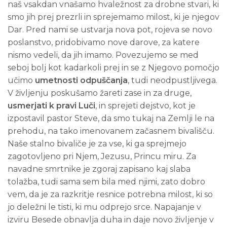
naš vsakdan vnašamo hvaležnost za drobne stvari, ki
smo jih prej prezrli in sprejemamo milost, ki je njegov
Dar. Pred nami se ustvarja nova pot, rojeva se novo
poslanstvo, pridobivamo nove darove, za katere
nismo vedeli, da jih imamo. Povezujemo se med
seboj bolj kot kadarkoli prej in se z Njegovo pomočjo
učimo
umetnosti odpuščanja
, tudi neodpustljivega.
V življenju poskušamo žareti zase in za druge,
usmerjati k pravi Luči
, in sprejeti dejstvo, kot je
izpostavil pastor Steve, da smo tukaj na Zemlji le na
prehodu, na tako imenovanem začasnem bivališču.
Naše stalno bivaliče je za vse, ki ga sprejmejo
zagotovljeno pri Njem, Jezusu, Princu miru. Za
navadne smrtnike je zgoraj zapisano kaj slaba
tolažba, tudi sama sem bila med njimi, zato dobro
vem, da je za razkritje resnice potrebna milost, ki so
jo deležni le tisti, ki mu odprejo srce. Napajanje v
izviru Besede obnavlja duha in daje novo življenje v