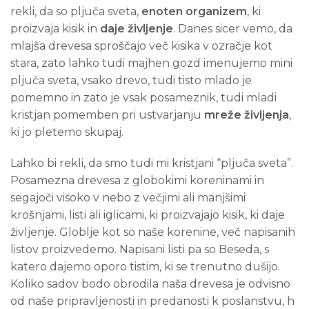
rekli, da so pljuča sveta,
enoten organizem
, ki
proizvaja kisik in
daje življenje
. Danes sicer vemo, da
mlajša drevesa sproščajo več kisika v ozračje kot
stara, zato lahko tudi majhen gozd imenujemo mini
pljuča sveta, vsako drevo, tudi tisto mlado je
pomemno in zato je vsak posameznik, tudi mladi
kristjan pomemben pri ustvarjanju
mreže
življenja
,
ki jo pletemo skupaj.
Lahko bi rekli, da smo tudi mi kristjani “pljuča sveta”.
Posamezna drevesa z globokimi koreninami in
segajoči visoko v nebo z večjimi ali manjšimi
krošnjami, listi ali iglicami, ki proizvajajo kisik, ki daje
življenje. Globlje kot so naše korenine, več napisanih
listov proizvedemo. Napisani listi pa so Beseda, s
katero dajemo oporo tistim, ki se trenutno dušijo.
Koliko sadov bodo obrodila naša drevesa je odvisno
od naše pripravljenosti in predanosti k poslanstvu, h