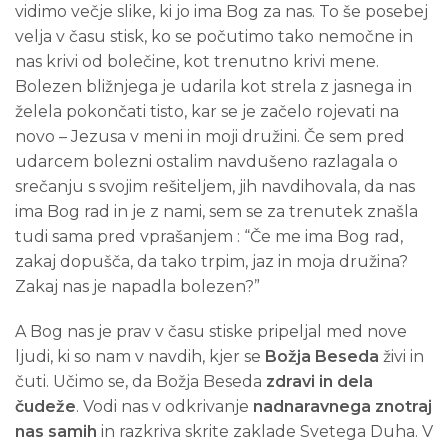
vidimo večje slike, ki jo ima Bog za nas. To še posebej
velja v času stisk, ko se počutimo tako nemočne in
nas krivi od bolečine, kot trenutno krivi mene.
Bolezen bližnjega je udarila kot strela z jasnega in
želela pokončati tisto, kar se je začelo rojevati na
novo – Jezusa v meni in moji družini. Če sem pred
udarcem bolezni ostalim navdušeno razlagala o
srečanju s svojim rešiteljem, jih navdihovala, da nas
ima Bog rad in je z nami, sem se za trenutek znašla
tudi sama pred vprašanjem : “Če me ima Bog rad,
zakaj dopušča, da tako trpim, jaz in moja družina?
Zakaj nas je napadla bolezen?”
A Bog nas je prav v času stiske pripeljal med nove
ljudi, ki so nam v navdih, kjer se
Božja Beseda
živi in
čuti. Učimo se, da Božja Beseda
zdravi in dela
čudeže
. Vodi nas v odkrivanje
nadnaravnega znotraj
nas samih
in razkriva skrite zaklade Svetega Duha. V