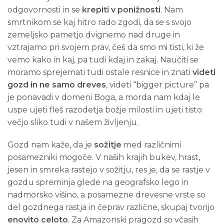
odgovornosti in se
krepiti v ponižnosti
. Nam
smrtnikom se kaj hitro rado zgodi, da se s svojo
zemeljsko pametjo dvignemo nad druge in
vztrajamo pri svojem prav, češ da smo mi tisti, ki že
vemo kako in kaj, pa tudi kdaj in zakaj. Naučiti se
moramo sprejemati tudi ostale resnice in znati
videti
gozd in ne samo dreves
, videti “bigger picture” pa
je ponavadi v domeni Boga, a morda nam kdaj le
uspe ujeti fleš razodetja božje milosti in ujeti tisto
večjo sliko tudi v našem življenju.
Gozd nam kaže, da je
sožitje
med različnimi
posamezniki mogoče. V naših krajih bukev, hrast,
jesen in smreka rastejo v sožitju, res je, da se rastje v
gozdu spreminja glede na geografsko lego in
nadmorsko višino, a posamezne drevesne vrste so
del gozdnega rastja in čeprav različne, skupaj tvorijo
enovito celoto
. Za Amazonski pragozd so včasih