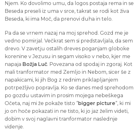
Njem. Ko dovolimo umu, da logos postaja rema in se
Beseda preseli iz uma v srce, takrat se rodi kot živa
Beseda, ki ima Moč, da prenovi duha in telo.
Pa da se vrnem nazaj na moj sprehod. Gozd me je
vedno pomirjal. Večkrat sem si predstavljala, da sem
drevo. V zavetju ostalih dreves poganjam globoke
korenine v Jezusu in segam visoko v nebo, kjer me
napaja
Božja Luč
. Povezana od spodaj in zgoraj. Kot
mali tranformator med Zemljo in Nebom, sicer še z
napakicami, ki jih Bog z rednim priklapljanjem
potrpežljivo popravlja. Ko se danes med sprehodom
po gozdu ustavim in prosim mojega nebeškega
Očeta, naj mi že pokaže tisto “
bigger picture
“, ki mi
jo on hoče pokazati in ne tisto, ki jo jaz želim videti,
dobim v svoj naglavni tranformator naslednje
videnje.