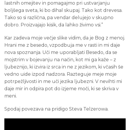
lastnih omejitev in pomagajmo pri ustvarjanju
boljšega sveta, ki bo dihal skupaj. Tako kot drevesa.
Tako so si različna, pa vendar delujejo v skupno
dobro. Proizvajajo kisik, da lahko živimo vsi.”
Kar zadeva moje večje slike vidim, da je Bog z menoj.
Hrani me z besedo, vzpodbuja me v rasti in mi daje
nova spoznanja. Uči me uporabljati Besedo, da se
mojstrim v bojevanju na način, kot mi ga kaže – z
ljubeznijo, ki izvira iz srca in ne z jezikom, ki včasih še
vedno uide izpod nadzora. Razteguje meje moje
potrpežljivosti in me uči jezika ljubezni. V nevihti mi
daje mir in odpira pot do izjeme moči, ki se skriva v
meni.
Spodaj povezava na pridigo Steva Telzerowa.