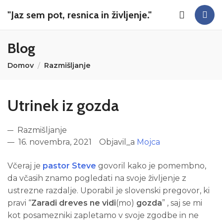
"Jaz sem pot, resnica in življenje."
Blog
Domov
Razmišljanje
Utrinek iz gozda
Razmišljanje
16. novembra, 2021
Objavil_a
Mojca
Včeraj je
pastor Steve
govoril kako je pomembno,
da včasih znamo pogledati na svoje življenje z
ustrezne razdalje. Uporabil je slovenski pregovor, ki
pravi “
Zaradi dreves ne vidi
(mo)
gozda
” , saj se mi
kot posamezniki zapletamo v svoje zgodbe in ne