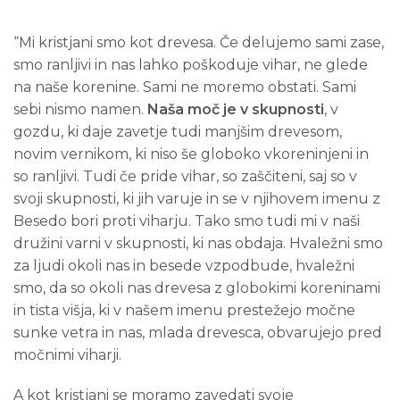
“Mi kristjani smo kot drevesa. Če delujemo sami zase,
smo ranljivi in nas lahko poškoduje vihar, ne glede
na naše korenine. Sami ne moremo obstati. Sami
sebi nismo namen.
Naša moč je v skupnosti
, v
gozdu, ki daje zavetje tudi manjšim drevesom,
novim vernikom, ki niso še globoko vkoreninjeni in
so ranljivi. Tudi če pride vihar, so zaščiteni, saj so v
svoji skupnosti, ki jih varuje in se v njihovem imenu z
Besedo bori proti viharju. Tako smo tudi mi v naši
družini varni v skupnosti, ki nas obdaja. Hvaležni smo
za ljudi okoli nas in besede vzpodbude, hvaležni
smo, da so okoli nas drevesa z globokimi koreninami
in tista višja, ki v našem imenu prestežejo močne
sunke vetra in nas, mlada drevesca, obvarujejo pred
močnimi viharji.
A kot kristjani se moramo zavedati svoje