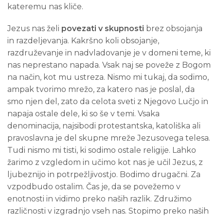
kateremu nas kliče.
Jezus nas želi
povezati v skupnosti
brez obsojanja
in razdeljevanja. Kakršno koli obsojanje,
razdruževanje in nadvladovanje je v domeni teme, ki
nas neprestano napada. Vsak naj se poveže z Bogom
na način, kot mu ustreza. Nismo mi tukaj, da sodimo,
ampak tvorimo mrežo, za katero nas je poslal, da
smo njen del, zato da celota sveti z Njegovo Lučjo in
napaja ostale dele, ki so še v temi. Vsaka
denominacija, najsibodi protestantska, katoliška ali
pravoslavna je del skupne mreže Jezusovega telesa.
Tudi nismo mi tisti, ki sodimo ostale religije. Lahko
žarimo z vzgledom in učimo kot nas je učil Jezus, z
ljubeznijo in potrpežljivostjo. Bodimo drugačni. Za
vzpodbudo ostalim. Čas je, da se povežemo v
enotnosti in vidimo preko naših razlik. Združimo
različnosti v izgradnjo vseh nas. Stopimo preko naših