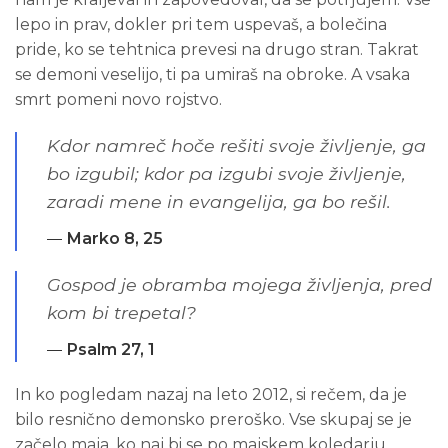
lepo in prav, dokler pri tem uspevaš, a bolečina
pride, ko se tehtnica prevesi na drugo stran. Takrat
se demoni veselijo, ti pa umiraš na obroke. A vsaka
smrt pomeni novo rojstvo.
Kdor namreč hoče rešiti svoje življenje, ga
bo izgubil; kdor pa izgubi svoje življenje,
zaradi mene in evangelija, ga bo rešil.
Marko 8, 25
Gospod je obramba mojega življenja, pred
kom bi trepetal?
Psalm 27, 1
In ko pogledam nazaj na leto 2012, si rečem, da je
bilo resnično demonsko preroško. Vse skupaj se je
začelo maja, ko naj bi se po majskem koledarju