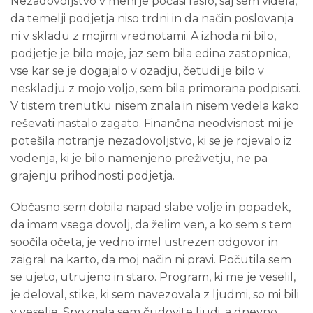
Nezadovoljstvo v meni je počasi raslo, saj sem videla,
da temelji podjetja niso trdni in da način poslovanja
ni v skladu z mojimi vrednotami. A izhoda ni bilo,
podjetje je bilo moje, jaz sem bila edina zastopnica,
vse kar se je dogajalo v ozadju, četudi je bilo v
neskladju z mojo voljo, sem bila primorana podpisati.
V tistem trenutku nisem znala in nisem vedela kako
reševati nastalo zagato. Finančna neodvisnost mi je
potešila notranje nezadovoljstvo, ki se je rojevalo iz
vodenja, ki je bilo namenjeno preživetju, ne pa
grajenju prihodnosti podjetja.
Občasno sem dobila napad slabe volje in popadek,
da imam vsega dovolj, da želim ven, a ko sem s tem
soočila očeta, je vedno imel ustrezen odgovor in
zaigral na karto, da moj način ni pravi. Počutila sem
se ujeto, utrujeno in staro. Program, ki me je veselil,
je deloval, stike, ki sem navezovala z ljudmi, so mi bili
v veselje. Spoznala sem čudovite ljudi, a dnevno