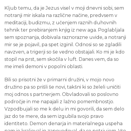
Kljub temu, da je Jezus visel v moji dnevni sobi, sem
notranji mir iskala na različne načine, predvsem v
meditaciji, budizmu, z učenjem raznih duhovnih
tehnik ter prebiranjem knjig iz new aga. Poglabljala
sem spoznanja, dobivala raznorazne uvide, a notranji
mir se je pojavil, pa spet izginil. Odnosi so se zgladili
navzven, a trigerji so še vedno obstajali. Ko mi je kdo
stopil na prst, sem skočila v luft. Danes vem, da so
me imeli demoni v popolni oblasti.
Bili so prisotni že v primarni družini, v mojo novo
družino pa so prišli še novi, takšni ki so želeli uničiti
moj odnos s partnerjem. Obvladovali so poslovno
področje in me napajali z lažno pomembnostjo.
Vzpodbujali so me k delu in mi govorili, da sem delo
jaz do te mere, da sem izgubila svojo pravo
identiteto. Demon denarja in materialnega uspeha
nam je kraljeval in zapovedoval, da se potrjujem. Vse