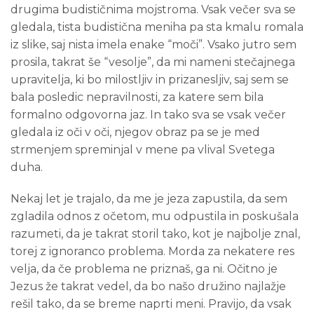
drugima budističnima mojstroma. Vsak večer sva se
gledala, tista budistična meniha pa sta kmalu romala
iz slike, saj nista imela enake “moči”. Vsako jutro sem
prosila, takrat še “vesolje”, da mi nameni stečajnega
upravitelja, ki bo milostljiv in prizanesljiv, saj sem se
bala posledic nepravilnosti, za katere sem bila
formalno odgovorna jaz. In tako sva se vsak večer
gledala iz oči v oči, njegov obraz pa se je med
strmenjem spreminjal v mene pa vlival Svetega
duha.
Nekaj let je trajalo, da me je jeza zapustila, da sem
zgladila odnos z očetom, mu odpustila in poskušala
razumeti, da je takrat storil tako, kot je najbolje znal,
torej z ignoranco problema. Morda za nekatere res
velja, da če problema ne priznaš, ga ni. Očitno je
Jezus že takrat vedel, da bo našo družino najlažje
rešil tako, da se breme naprti meni. Pravijo, da vsak