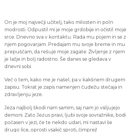
On je moj največji učitelj, tako milosten in poln
modrosti. Odpustil mi je moje grdobije in očistil moje
srce. Dnevno sva v kontaktu. Rada mu pojem in se z
njem pogovarjam. Predajam mu svoje breme in mu
prepuščam, da rešuje moje zagate. Življenje z njem
je lažje in bolj radostno. Še danes se gledava v
dnevni sobi.
Več o tem, kako me je našel, pa v kakšnem drugem
zapisu. Tokrat je zapis namenjen čudežu stečaja in
zdravljenju jeze.
Jeza najbolj škodi nam samim, saj nam jo vsiljujejo
demoni. Zato Jezus pravi, ljubi svoje sovražnike, bodi
počasen v jezi, če te nekdo udari, mi nastavi še
drugo lice, oprosti vsakič sproti, čimprej!