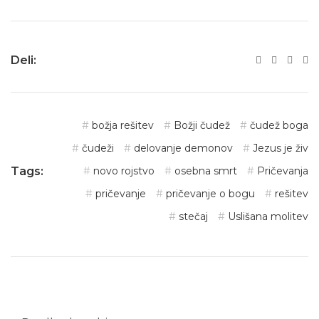
Deli:
božja rešitev
Božji čudež
čudež boga
čudeži
delovanje demonov
Jezus je živ
Tags:
novo rojstvo
osebna smrt
Pričevanja
pričevanje
pričevanje o bogu
rešitev
stečaj
Uslišana molitev