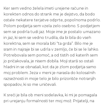
Ker sem vedno želela imeti urejene račune in
korekten odnos do strank me je dejstvo, da bodo
ostale nekatere terjatve odprte, popolnoma podrlo.
Polom podjetja sem vzela zelo osebno. S podjetjem
sem se podrla tudi jaz. Moje ime je postalo umazano
in jaz, ki sem se vedno trudila, da bi bila do vseh
korektna, sem se morala biti “ta grda”. Bilo me je
sram in najraje bi se udrla v zemljo, če bi se le lahko.
Potrebovala sem pomoč, a od tistih od katerih sem
jo pričakovala, je nisem dobila. Moji starši so ostali
hladni in se obnašali, kot da je zlom podjetja samo
moj problem. Jeza v meni je narasla do kolosalnih
razsežnosti in moje telo je bilo prizorišče notranjih
spopadov, ki so me uničevali.
K sreči je bila ob meni sodelavka, ki mi je pomagala
pri urejanju formalnosti ter moj mož. Prijatelji, na