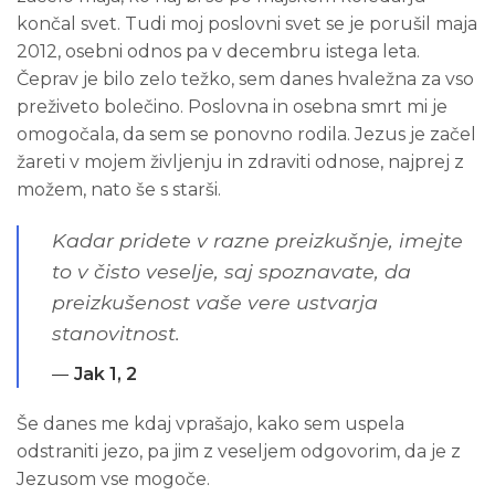
končal svet. Tudi moj poslovni svet se je porušil maja
2012, osebni odnos pa v decembru istega leta.
Čeprav je bilo zelo težko, sem danes hvaležna za vso
preživeto bolečino. Poslovna in osebna smrt mi je
omogočala, da sem se ponovno rodila. Jezus je začel
žareti v mojem življenju in zdraviti odnose, najprej z
možem, nato še s starši.
Kadar pridete v razne preizkušnje, imejte
to v čisto veselje, saj spoznavate, da
preizkušenost vaše vere ustvarja
stanovitnost.
Jak 1, 2
Še danes me kdaj vprašajo, kako sem uspela
odstraniti jezo, pa jim z veseljem odgovorim, da je z
Jezusom vse mogoče.