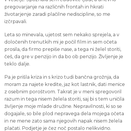
pregovarjanje na različnih frontah in hkrati
životarjenje zaradi plačilne nediscipline, so me
izčrpavali.
Leta so minevala, ujetost sem nekako sprejela, a v
določenih trenutkih mi je počil film in sem očeta
prosila, da firmo prepiše nase, a tega ni želel storiti,
češ, da gre v penzijo in da bo ob penzijo. Življenje je
teklo dalje.
Pa je prišla kriza in s krizo tudi bančna grožnja, da
moram za najete kredite, jaz kot lastnik, dati menice
z osebnim poroštvom. Takrat je v meni spregovoril
razum in tega nisem želela storiti, saj bi s tem uničila
življenje moje mlade družine. Nepravilnosti, ki so se
dogajale, so bile plod nepravega dela mojega očeta
in ne mene zato sama njegovih napak nisem želela
plačati. Podjetje je čez noč postalo nelikvidno.