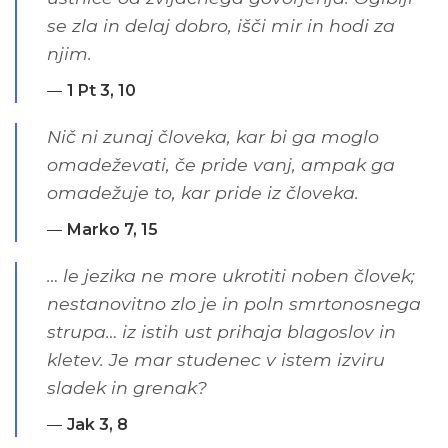
se zla in delaj dobro, išči mir in hodi za
njim.
1 Pt 3, 10
Nič ni zunaj človeka, kar bi ga moglo
omadeževati, če pride vanj, ampak ga
omadežuje to, kar pride iz človeka.
Marko 7, 15
… le jezika ne more ukrotiti noben človek;
nestanovitno zlo je in poln smrtonosnega
strupa… iz istih ust prihaja blagoslov in
kletev. Je mar studenec v istem izviru
sladek in grenak?
Jak 3, 8