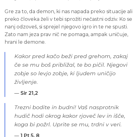
Gre za to, da demon, ki nas napada preko situacije ali
preko človeka želi v tebi sprožiti nečastni odziv. Ko se
nanj odzoveš, si sprejel njegovo igro in te ne spusti.
Zato nam jeza prav nič ne pomaga, ampak uničuje,
hrani le demone.
Kakor pred kačo beži pred grehom, zakaj
če se mu boš približal, te bo pičil. Njegovi
zobje so levjo zobje, ki ljudem uničijo
življenje.
Sir 21,2
Trezni bodite in budni! Vaš nasprotnik
hudič hodi okrog kakor rjoveč lev in išče,
koga bi požrl. Uprite se mu, trdni v veri.
1 Pt 5, 8