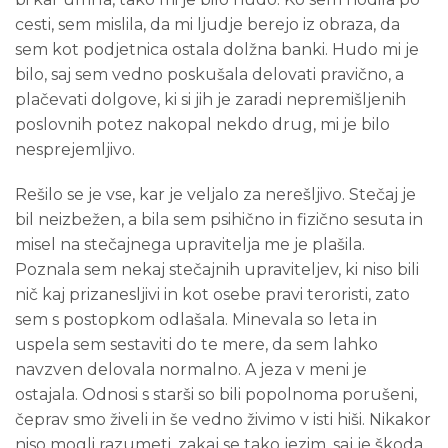
cesti, sem mislila, da mi ljudje berejo iz obraza, da
sem kot podjetnica ostala dolžna banki. Hudo mi je
bilo, saj sem vedno poskušala delovati pravično, a
plačevati dolgove, ki si jih je zaradi nepremišljenih
poslovnih potez nakopal nekdo drug, mi je bilo
nesprejemljivo.
Rešilo se je vse, kar je veljalo za nerešljivo. Stečaj je
bil neizbežen, a bila sem psihično in fizično sesuta in
misel na stečajnega upravitelja me je plašila.
Poznala sem nekaj stečajnih upraviteljev, ki niso bili
nič kaj prizanesljivi in kot osebe pravi teroristi, zato
sem s postopkom odlašala. Minevala so leta in
uspela sem sestaviti do te mere, da sem lahko
navzven delovala normalno. A jeza v meni je
ostajala. Odnosi s starši so bili popolnoma porušeni,
čeprav smo živeli in še vedno živimo v isti hiši. Nikakor
niso mogli razumeti, zakaj se tako jezim, saj je škoda