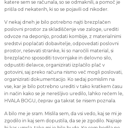
katere sem se računala, so se odmaknili, a pomoč je
prišla od nekaterih, ki so se pojavili od nikoder.
V nekaj dneh je bilo potrebno najti brezplačen
poslovni prostor za skladiščenje vse zaloge, urediti
odvoze na deponijo, prodati kombije, z materialnimi
sredstvi poplačati dobavitelje, odpovedati poslovni
prostor, reševati stranke, ki so naročili material, si
brezplačno sposoditi tovornjake in delovno silo,
odpustiti delavce, organizirati izplačilo plač v
gotovini, saj preko računa nismo več mogli poslovati,
organizirati dokumentacijo. Ko sedaj pomislim na
vse, kar je bilo potrebno urediti v tako kratkem času
in način kako se je nerešljivo uredilo, lahko rečem le,
HVALA BOGU, čeprav ga takrat še nisem poznala.
A bilo me je sram. Mislila sem, da vsi vedo, kaj se mi je
zgodilo in kaj sem dopustila, da se je zgodilo. Najraje
bi kar umrla, tako mi je bilo hudo. Ko sem hodila po