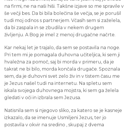
na firmi, ne na naši hiši. Takšne izjave so me spravile v
še večji bes. Da bi bila bolečina še večja, se je porušil
tudi moj odnos s partnerjem. Včasih sem si zaželela,
da bi zaspala in se zbudila v nekem drugem
življenju. A Bog je imel z menoj drugačne načrte.
Kar nekaj let je trajalo, da sem se postavila na noge.
Pri tem mi je pomagala duhovna učiteljica, ki sem ji
hvaležna za pomoč, saj bi morda v primeru, da je
takrat ne bi bilo, morda končala drugače. Spoznala
sem, da je duhovni svet zelo živ in v tistem času me
je Jezus našel tudi na internetu. Na spletu sem
iskala svojega duhovnega mojstra, ki sem ga želela
gledati v oči in izbrala sem Jezusa.
Natisnila sem si njegovo sliko, za katero se je kasneje
izkazalo, da se imenuje Usmiljeni Jezus, ter jo
postavila v okvir na sredino , skupaj z dvema