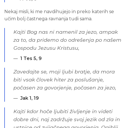
Nekaj misli, ki me navdihujejo in preko katerih se
učim bolj častnega ravnanja tudi sama.
Kajti Bog nas ni namenil za jezo, ampak
za to, da pridemo do odrešenja po našem
Gospodu Jezusu Kristusu,
1 Tes 5, 9
Zavedajte se, moji ljubi bratje, da mora
biti vsak človek hiter za poslušanje,
počasen za govorjenje, počasen za jezo,
Jak 1, 19
Kajti kdor hoče ljubiti življenje in videti
dobre dni, naj zadržuje svoj jezik od zla in
ustnice od zvijačnega govorjenja. Ogiblji