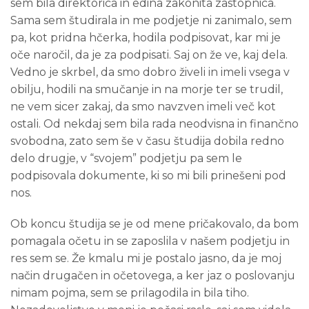
sem bila direktorica in edina zakonita zastopnica.
Sama sem študirala in me podjetje ni zanimalo, sem
pa, kot pridna hčerka, hodila podpisovat, kar mi je
oče naročil, da je za podpisati. Saj on že ve, kaj dela.
Vedno je skrbel, da smo dobro živeli in imeli vsega v
obilju, hodili na smučanje in na morje ter se trudil,
ne vem sicer zakaj, da smo navzven imeli več kot
ostali. Od nekdaj sem bila rada neodvisna in finančno
svobodna, zato sem še v času študija dobila redno
delo drugje, v “svojem” podjetju pa sem le
podpisovala dokumente, ki so mi bili prinešeni pod
nos.
Ob koncu študija se je od mene pričakovalo, da bom
pomagala očetu in se zaposlila v našem podjetju in
res sem se. Že kmalu mi je postalo jasno, da je moj
način drugačen in očetovega, a ker jaz o poslovanju
nimam pojma, sem se prilagodila in bila tiho.