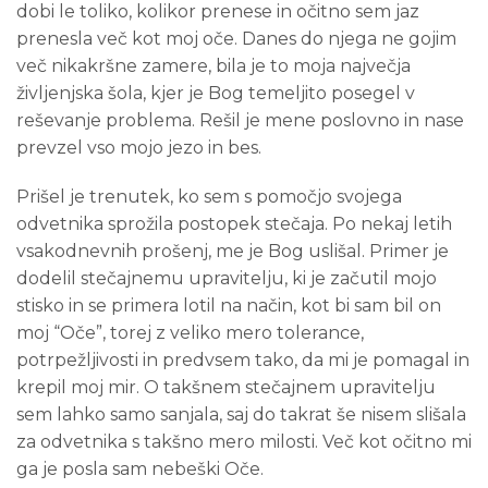
dobi le toliko, kolikor prenese in očitno sem jaz
prenesla več kot moj oče. Danes do njega ne gojim
več nikakršne zamere, bila je to moja največja
življenjska šola, kjer je Bog temeljito posegel v
reševanje problema. Rešil je mene poslovno in nase
prevzel vso mojo jezo in bes.
Prišel je trenutek, ko sem s pomočjo svojega
odvetnika sprožila postopek stečaja. Po nekaj letih
vsakodnevnih prošenj, me je Bog uslišal. Primer je
dodelil stečajnemu upravitelju, ki je začutil mojo
stisko in se primera lotil na način, kot bi sam bil on
moj “Oče”, torej z veliko mero tolerance,
potrpežljivosti in predvsem tako, da mi je pomagal in
krepil moj mir. O takšnem stečajnem upravitelju
sem lahko samo sanjala, saj do takrat še nisem slišala
za odvetnika s takšno mero milosti. Več kot očitno mi
ga je posla sam nebeški Oče.