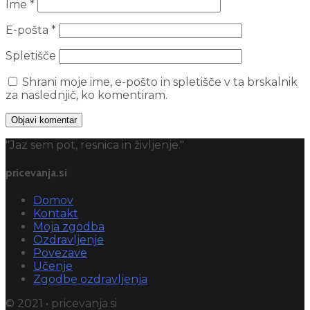
Ime
*
E-pošta
*
Spletišče
Shrani moje ime, e-pošto in spletišče v ta brskalnik
za naslednjič, ko komentiram.
"Jaz sem pot, resnica in življenje."
pricevanja.si
Domov
Kontakt
Moja zgodba
Ozdravljenje
Povezave
Učenje
Zgodbe ozdravljenja
© 2021 • pricevanja.si