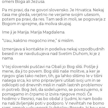
omeni Boga ali Jezusa.
Pa mi pravi, da ne govori slovensko. Je Hrvatica. Nekaj
časa me gleda, verjetno ne verjame svojim ušesom,
potem pa pravi, da res. Tam sedi in moli, se pogovarja z
Bogom in sprejme, da moliva skupaj.
Ime ji je Marija. Marija Magdalena.
“Uau, kakšno mogočno ime,” si mislim.
Izmenjava si kontakte in podeliva nekaj vzpodbudnih
besed in se navdušujeva nad Svetim Duhom, ki je z
nama.
V tej slovenski puščavi na Obali jo Bog sliši. Pošlje ji
mene, da ji to povem. Bog sliši naše molitve, a ker je
njegov glas tako nežen, tih, ga lahko slišimo le v tišini
našega srca, ko smo pripravljeni utišati svoj um in se
odklopiti od dnevnih misli in naših lastnih problemov
in potreb. Bog želi, da sodelujemo, se povezujemo, si
pomagamo in črpamo iz izvira njegove moči. Če
hodimo v Resnici, nas bo obdal z ljudmi, ki nam bodo
na naši življenjski poti v podporo. V nevihtah ne bomo
sami, ampak v skupnosti ljubiteljev Besede, ki bo v nas