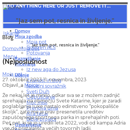
ADD ANYTHING HERE OR JUST REMOVE IT…
"Jaz sem pot, resnica in življenje."
Domov
Iskanje
Moja zgodba
Blog
Moja pot
"Jaz sem pot, resnica in življenje."
Bolezen ALS
Domov
Moja pot
Potovanja
Menu
Razmišljanje
(Ne)poslušnost
Pričevanja
Iz new aga do Jezusa
Moja pot
Učenje
27. oktobra, 2023
11. novembra, 2023
Znanost in Bog
Objavil_a
Mojca
Nevidni sovražnik
Sveti Duh
Že nekaj let je minilo, odkar sva se z možem zadnjič
Odpuščanje
sprehajala na območju Svete Katarine, kjer je zaradi
Moč misli
poglabljanja luke nastalo edinstveno “pokopališče
Prenova uma
školjk”, zato me je prav presenetila ureditev
Alfa tečaj
zapuščenega športnega parka in sprehajalnih poti.
Bible project
Peš pot, ki so jo uredili leta 2022, vodi od kampa Adria
Ozdravljenje
vse do pristajališča večjih tovornih ladij.