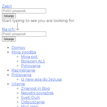
Zapri
Iskanje
Start typing to see you are looking for.
Na vrh
Iskanje
Domov
Moja zgodba
Moja pot
Bolezen ALS
Potovanja
Razmišljanje
Pričevanja
Iz new aga do Jezusa
Učenje
Znanost in Bog
Nevidni sovražnik
Sveti Duh
Odpuščanje
Moč misli