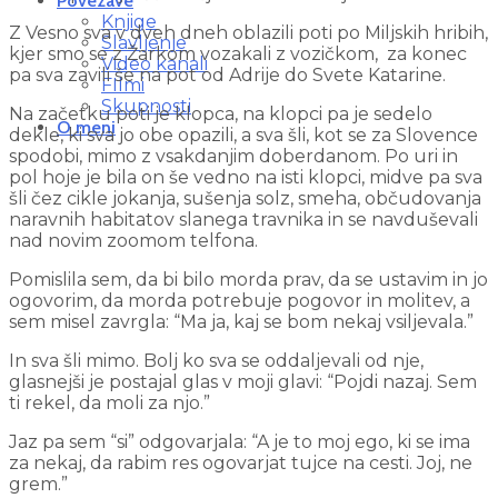
Povezave
Knjige
Z Vesno sva v dveh dneh oblazili poti po Miljskih hribih,
Slavljenje
kjer smo se z Žarkom vozakali z vozičkom, za konec
Video kanali
pa sva zavili še na pot od Adrije do Svete Katarine.
FIlmi
Skupnosti
Na začetku poti je klopca, na klopci pa je sedelo
O meni
dekle, ki sva jo obe opazili, a sva šli, kot se za Slovence
spodobi, mimo z vsakdanjim doberdanom. Po uri in
pol hoje je bila on še vedno na isti klopci, midve pa sva
šli čez cikle jokanja, sušenja solz, smeha, občudovanja
naravnih habitatov slanega travnika in se navduševali
nad novim zoomom telfona.
Pomislila sem, da bi bilo morda prav, da se ustavim in jo
ogovorim, da morda potrebuje pogovor in molitev, a
sem misel zavrgla: “Ma ja, kaj se bom nekaj vsiljevala.”
In sva šli mimo. Bolj ko sva se oddaljevali od nje,
glasnejši je postajal glas v moji glavi: “Pojdi nazaj. Sem
ti rekel, da moli za njo.”
Jaz pa sem “si” odgovarjala: “A je to moj ego, ki se ima
za nekaj, da rabim res ogovarjat tujce na cesti. Joj, ne
grem.”