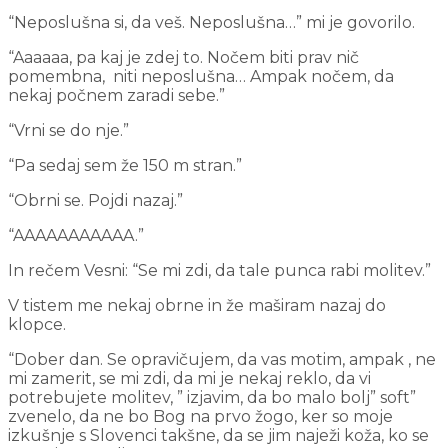
“Neposlušna si, da veš. Neposlušna…” mi je govorilo.
“Aaaaaa, pa kaj je zdej to. Nočem biti prav nič
pomembna, niti neposlušna… Ampak nočem, da
nekaj počnem zaradi sebe.”
“Vrni se do nje.”
“Pa sedaj sem že 150 m stran.”
“Obrni se. Pojdi nazaj.”
“AAAAAAAAAAA.”
In rečem Vesni: “Se mi zdi, da tale punca rabi molitev.”
V tistem me nekaj obrne in že maširam nazaj do
klopce.
“Dober dan. Se opravičujem, da vas motim, ampak , ne
mi zamerit, se mi zdi, da mi je nekaj reklo, da vi
potrebujete molitev, ” izjavim, da bo malo bolj” soft”
zvenelo, da ne bo Bog na prvo žogo, ker so moje
izkušnje s Slovenci takšne, da se jim naježi koža, ko se