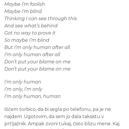
Maybe I’m foolish
Maybe I’m blind
Thinking I can see through this
And see what’s behind
Got no way to prove it
So maybe I’m blind
But I’m only human after all
I’m only human after all
Don’t put your blame on me
Don’t put your blame on me
I’m only human
I’m only, I’m only
I’m only human, human
Iščem torbico, da bi segla po telefonu, pa je ne
najdem. Ugotovim, da sem jo dala taksistu v
prtljažnik. Ampak zvoni tukaj, čisto blizu mene. Kaj