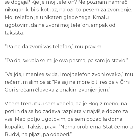
se dogaja? Kje je moj telefon? Ne poznam namreč
nikogar, ki bi si kot jaz, naložil to pesem za zvonjenje.
Moj telefon je unikaten glede tega. Kmalu
ugotovim, da ne zvoni moj telefon, ampak od
taksista.
“Pa ne da zvoni vaš telefon,” mu pravim.
“Pa da, sviđala se mi je ova pesma, pa sam jo stavio.”
“Valjda, i meni se sviđa, i moj telefon zvoni ovako,” mu
rečem, mislim pa si: “Pa saj ne more biti res da v Črni
Gori srečam človeka z enakim zvonjenjem.”
V tem trenutku sem vedela, da je Bog z menoj na
poti in da se bo zadeva razpleta v najvišje dobro za
vse. Med potjo ugotovim, da sem pozabila doma
kopalke. Taksist pravi: “Nema problema. Stat čemo u
Budvi, na pijazi, pa odaberi.”