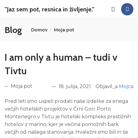
"Jaz sem pot, resnica in življenje."
Blog
Domov
Moja pot
I am only a human – tudi v
Tivtu
Moja pot
18. julija, 2021
Objavil_a
Mojca
Pred leti smo uspeli prodati naše izdelke za enega
večjih hotelskih projektov v Črni Gori. Porto
Montenegro v Tivtu je hotelski kompleks prestižnih
hotelov z marino, kjer je večina pomožnih bark
večjih od našega stanovanja. Hvaležni smo bili in še