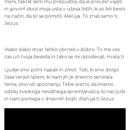
meni, takrat sem mu prepustila, da je prevzel vajeti
in govoril skozi moja usta v ušesa tistih, ki so bili besni
na način, da so se pomirili. Aleluja. To znaš samo ti,
Jezus.
Vsako slabo stvar lahko obrneš v dobro. To me ves
čas uči tvoja beseda in tako se mi razodevaš. Hvala ti.
Ljudje smo polni napak in zmot. Tisti, ki smo dolgo
časa verjeli lažem, ki nam jih je dnevno servirala
tema, smo ob spoznanju Tebe srečni, da imamo
odslej zvestega nevidnega spremljevalca, ki nas ljubi
in nam pomaga v dnevnih bojih. Aleluja ti Jezus.