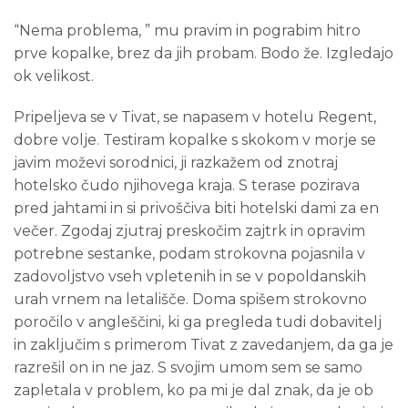
“Nema problema, ” mu pravim in pograbim hitro
prve kopalke, brez da jih probam. Bodo že. Izgledajo
ok velikost.
Pripeljeva se v Tivat, se napasem v hotelu Regent,
dobre volje. Testiram kopalke s skokom v morje se
javim moževi sorodnici, ji razkažem od znotraj
hotelsko čudo njihovega kraja. S terase pozirava
pred jahtami in si privoščiva biti hotelski dami za en
večer. Zgodaj zjutraj preskočim zajtrk in opravim
potrebne sestanke, podam strokovna pojasnila v
zadovoljstvo vseh vpletenih in se v popoldanskih
urah vrnem na letališče. Doma spišem strokovno
poročilo v angleščini, ki ga pregleda tudi dobavitelj
in zaključim s primerom Tivat z zavedanjem, da ga je
razrešil on in ne jaz. S svojim umom sem se samo
zapletala v problem, ko pa mi je dal znak, da je ob