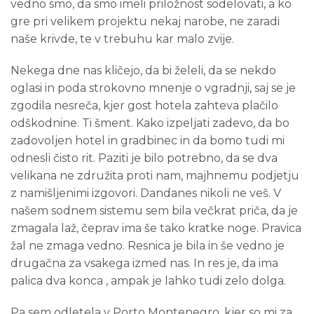
vedno smo, da smo imeli priložnost sodelovati, a ko
gre pri velikem projektu nekaj narobe, ne zaradi
naše krivde, te v trebuhu kar malo zvije.
Nekega dne nas kličejo, da bi želeli, da se nekdo
oglasi in poda strokovno mnenje o vgradnji, saj se je
zgodila nesreča, kjer gost hotela zahteva plačilo
odškodnine. Ti šment. Kako izpeljati zadevo, da bo
zadovoljen hotel in gradbinec in da bomo tudi mi
odnesli čisto rit. Paziti je bilo potrebno, da se dva
velikana ne združita proti nam, majhnemu podjetju
z namišljenimi izgovori. Dandanes nikoli ne veš. V
našem sodnem sistemu sem bila večkrat priča, da je
zmagala laž, čeprav ima še tako kratke noge. Pravica
žal ne zmaga vedno. Resnica je bila in še vedno je
drugačna za vsakega izmed nas. In res je, da ima
palica dva konca , ampak je lahko tudi zelo dolga.
Pa sem odletela v Porto Montenegro, kjer so mi za