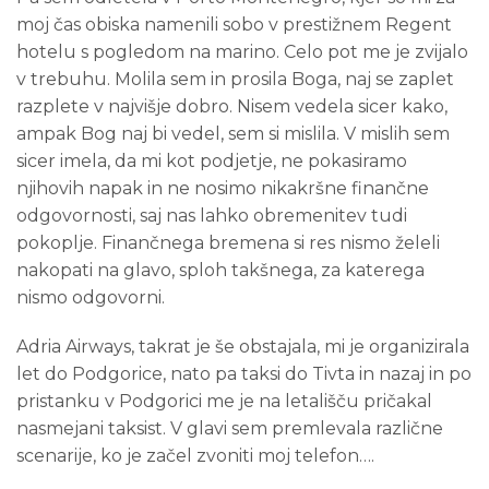
moj čas obiska namenili sobo v prestižnem Regent
hotelu s pogledom na marino. Celo pot me je zvijalo
v trebuhu. Molila sem in prosila Boga, naj se zaplet
razplete v najvišje dobro. Nisem vedela sicer kako,
ampak Bog naj bi vedel, sem si mislila. V mislih sem
sicer imela, da mi kot podjetje, ne pokasiramo
njihovih napak in ne nosimo nikakršne finančne
odgovornosti, saj nas lahko obremenitev tudi
pokoplje. Finančnega bremena si res nismo želeli
nakopati na glavo, sploh takšnega, za katerega
nismo odgovorni.
Adria Airways, takrat je še obstajala, mi je organizirala
let do Podgorice, nato pa taksi do Tivta in nazaj in po
pristanku v Podgorici me je na letališču pričakal
nasmejani taksist. V glavi sem premlevala različne
scenarije, ko je začel zvoniti moj telefon….