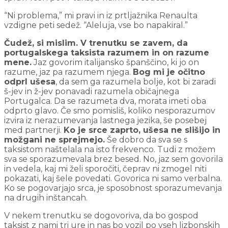
“Ni problema,” mi pravi in iz prtljažnika Renaulta
vzdigne peti sedež. “Aleluja, vse bo napakiral.”
Čudež, si mislim. V trenutku se zavem, da
portugalskega taksista razumem in on razume
mene.
Jaz govorim italijansko španščino, ki jo on
razume, jaz pa razumem njega.
Bog mi je očitno
odprl ušesa
, da sem ga razumela bolje, kot bi zaradi
š-jev in ž-jev ponavadi razumela običajnega
Portugalca. Da se razumeta dva, morata imeti oba
odprto glavo. Če smo pomisliš, koliko nesporazumov
izvira iz nerazumevanja lastnega jezika, še posebej
med partnerji.
Ko je srce zaprto, ušesa ne slišijo in
možgani ne sprejmejo.
Še dobro da sva se s
taksistom naštelala na isto frekvenco. Tudi z možem
sva se sporazumevala brez besed. No, jaz sem govorila
in vedela, kaj mi želi sporočiti, čeprav ni zmogel niti
pokazati, kaj šele povedati. Govorica ni samo verbalna.
Ko se pogovarjajo srca, je sposobnost sporazumevanja
na drugih inštancah.
V nekem trenutku se dogovoriva, da bo gospod
taksist z nami tri ure in nas bo vozil po vseh lizbonskih