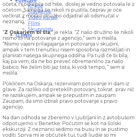
Povezave
očeta, ni odlepila od hiše, doslej je vedno potovala le z
Knjige
očetom. Samega še nikoli ni pustila, čeprav je oče
Slavljenje
večkrat z moško družbo odjadral ali odsmučal v
Video kanali
neznano.
FIlmi
Skupnosti
“
Z Oskarjem bi šla
,” je rekla. “Z našo družino še nikoli
O meni
nismo šli na potovanje z agencijo,” sem si mislila.
“Nismo vajeni prilagajanja in potovanja v skupini,
ampak v tem trenutku nisem sposobna razmišljati in
planirati našega skupnega oddiha. Pa tudi če bi bila,
kaj pa vem, da ne bo preveč obremenilno za našo
babico. Ne želim biti jaz tista, ki vodi tempo, ” sem si
mislila.
Pokličem na Oskarja, rezerviram potovanje in dam iz
glave. Za razliko od preteklih potovanj, tokrat prav nič
ne raziskujem, ampak se prepustim in zaupam.
Zaupam, da smo izbrali pravo potovanje s pravo
agencijo.
Na dan odhoda se zberemo v Ljubljani in z avtobusom
odpotujemo v Benetke. Počutim se kot na šolski
ekskurziji. Z neznanci sedimo na busu in se pustimo
voditi. Sprva mi je občutek tuj, tudi ljudje so mi