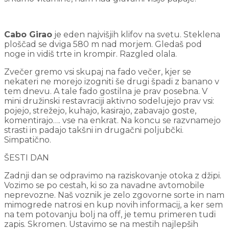
Cabo Girao
je eden najvišjih klifov na svetu. Steklena
ploščad se dviga 580 m nad morjem. Gledaš pod
noge in vidiš trte in krompir. Razgled olala.
Zvečer gremo vsi skupaj na fado večer, kjer se
nekateri ne morejo izogniti še drugi špadi z banano v
tem dnevu. A tale fado gostilna je prav posebna. V
mini družinski restavraciji aktivno sodelujejo prav vsi:
pojejo, strežejo, kuhajo, kasirajo, zabavajo goste,
komentirajo…. vse na enkrat. Na koncu se razvnamejo
strasti in padajo takšni in drugačni poljubčki.
Simpatično.
ŠESTI DAN
Zadnji dan se odpravimo na raziskovanje otoka z džipi.
Vozimo se po cestah, ki so za navadne avtomobile
neprevozne. Naš voznik je zelo zgovorne sorte in nam
mimogrede natrosi en kup novih informacij, a ker sem
na tem potovanju bolj na off, je temu primeren tudi
zapis. Skromen. Ustavimo se na mestih najlepših