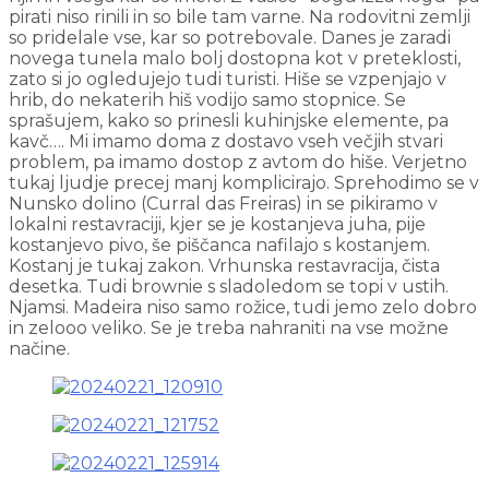
pirati niso rinili in so bile tam varne. Na rodovitni zemlji
so pridelale vse, kar so potrebovale. Danes je zaradi
novega tunela malo bolj dostopna kot v preteklosti,
zato si jo ogledujejo tudi turisti. Hiše se vzpenjajo v
hrib, do nekaterih hiš vodijo samo stopnice. Se
sprašujem, kako so prinesli kuhinjske elemente, pa
kavč…. Mi imamo doma z dostavo vseh večjih stvari
problem, pa imamo dostop z avtom do hiše. Verjetno
tukaj ljudje precej manj komplicirajo. Sprehodimo se v
Nunsko dolino (Curral das Freiras) in se pikiramo v
lokalni restavraciji, kjer se je kostanjeva juha, pije
kostanjevo pivo, še piščanca nafilajo s kostanjem.
Kostanj je tukaj zakon. Vrhunska restavracija, čista
desetka. Tudi brownie s sladoledom se topi v ustih.
Njamsi. Madeira niso samo rožice, tudi jemo zelo dobro
in zelooo veliko. Se je treba nahraniti na vse možne
načine.