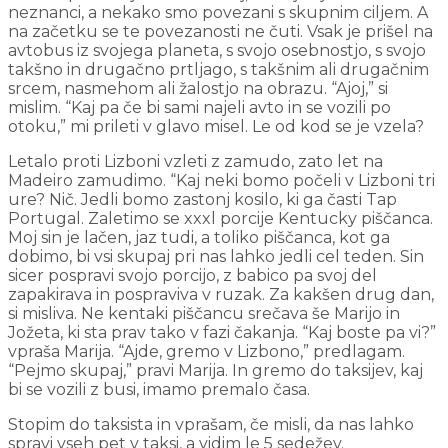
neznanci, a nekako smo povezani s skupnim ciljem. A
na začetku se te povezanosti ne čuti. Vsak je prišel na
avtobus iz svojega planeta, s svojo osebnostjo, s svojo
takšno in drugačno prtljago, s takšnim ali drugačnim
srcem, nasmehom ali žalostjo na obrazu. “Ajoj,” si
mislim. “Kaj pa če bi sami najeli avto in se vozili po
otoku,” mi prileti v glavo misel. Le od kod se je vzela?
Letalo proti Lizboni vzleti z zamudo, zato let na
Madeiro zamudimo. “Kaj neki bomo počeli v Lizboni tri
ure? Nič. Jedli bomo zastonj kosilo, ki ga časti Tap
Portugal. Zaletimo se xxxl porcije Kentucky piščanca.
Moj sin je lačen, jaz tudi, a toliko piščanca, kot ga
dobimo, bi vsi skupaj pri nas lahko jedli cel teden. Sin
sicer pospravi svojo porcijo, z babico pa svoj del
zapakirava in pospraviva v ruzak. Za kakšen drug dan,
si misliva. Ne kentaki piščancu srečava še Marijo in
Jožeta, ki sta prav tako v fazi čakanja. “Kaj boste pa vi?”
vpraša Marija. “Ajde, gremo v Lizbono,” predlagam.
“Pejmo skupaj,” pravi Marija. In gremo do taksijev, kaj
bi se vozili z busi, imamo premalo časa.
Stopim do taksista in vprašam, če misli, da nas lahko
spravi vseh pet v taksi, a vidim le 5 sedežev.