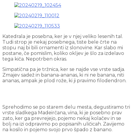
Katedrala je posebna, ker je v njej veliko lesenih tal.
Tudi strop je nekaj posebnega, tiste bele črte na
stopu naj bi bili ornamenti iz slonovine. Kar slabo mi
postane, če pomislim, koliko okljev je šlo za izdelavo
tega kiča. Nepotrben okras.
Simpatična pa je tržnica, ker se najde vse vrste sadja.
Zmajev sadež in banana-ananas, ki ni ne banana, niti
ananas, ampak je plod rože, ki ji pravimo filodendron.
Sprehodimo se po starem delu mesta, degustiramo tri
vrste sladkega Madeirčana, vina, ki je posebno prav
zato, ker ga prevrejejo, pojemo nekaj kolačev in se
bolj na izi odpravimo po popisanih uličicah. Zavijemo
na kosilo in pojemo svojo prvo špado z banano.