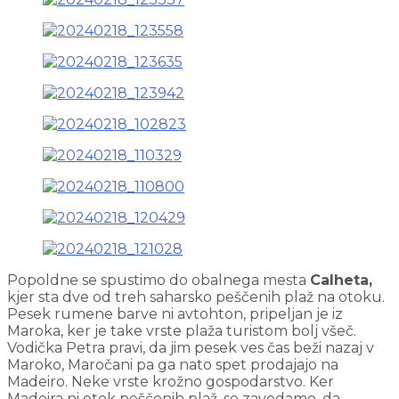
Popoldne se spustimo do obalnega mesta
Calheta,
kjer sta dve od treh saharsko peščenih plaž na otoku.
Pesek rumene barve ni avtohton, pripeljan je iz
Maroka, ker je take vrste plaža turistom bolj všeč.
Vodička Petra pravi, da jim pesek ves čas beži nazaj v
Maroko, Maročani pa ga nato spet prodajajo na
Madeiro. Neke vrste krožno gospodarstvo. Ker
Madeira ni otok peščenih plaž, se zavedamo, da