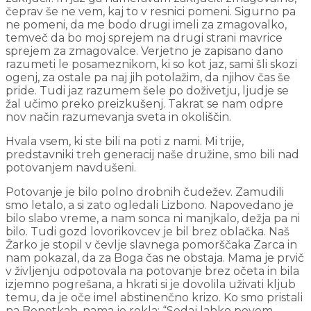
čeprav še ne vem, kaj to v resnici pomeni. Sigurno pa
ne pomeni, da me bodo drugi imeli za zmagovalko,
temveč da bo moj sprejem na drugi strani mavrice
sprejem za zmagovalce. Verjetno je zapisano dano
razumeti le posameznikom, ki so kot jaz, sami šli skozi
ogenj, za ostale pa naj jih potolažim, da njihov čas še
pride. Tudi jaz razumem šele po doživetju, ljudje se
žal učimo preko preizkušenj. Takrat se nam odpre
nov način razumevanja sveta in okoliščin.
Hvala vsem, ki ste bili na poti z nami. Mi trije,
predstavniki treh generacij naše družine, smo bili nad
potovanjem navdušeni.
Potovanje je bilo polno drobnih čudežev. Zamudili
smo letalo, a si zato ogledali Lizbono. Napovedano je
bilo slabo vreme, a nam sonca ni manjkalo, dežja pa ni
bilo. Tudi gozd
lovorikovcev je bil brez oblačka. Naš
Žarko je stopil v čevlje slavnega pomorščaka Zarca in
nam pokazal, da za Boga čas ne obstaja. Mama je prvič
v življenju odpotovala na potovanje brez očeta in bila
izjemno pogrešana, a hkrati si je dovolila uživati kljub
temu, da je oče imel abstinenčno krizo. Ko smo pristali
na Benetkah, nama je rekla: “Sedaj lahko povem.