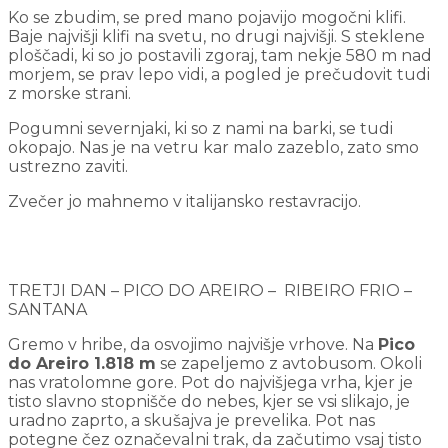
Ko se zbudim, se pred mano pojavijo mogočni klifi.
Baje najvišji klifi na svetu, no drugi najvišji. S steklene
ploščadi, ki so jo postavili zgoraj, tam nekje 580 m nad
morjem, se prav lepo vidi, a pogled je prečudovit tudi
z morske strani.
Pogumni severnjaki, ki so z nami na barki, se tudi
okopajo. Nas je na vetru kar malo zazeblo, zato smo
ustrezno zaviti.
Zvečer jo mahnemo v italijansko restavracijo.
TRETJI DAN – PICO DO AREIRO – RIBEIRO FRIO –
SANTANA
Gremo v hribe, da osvojimo najvišje vrhove. Na
Pico
do Areiro 1.818 m
se zapeljemo z avtobusom. Okoli
nas vratolomne gore. Pot do najvišjega vrha, kjer je
tisto slavno stopnišče do nebes, kjer se vsi slikajo, je
uradno zaprto, a skušajva je prevelika. Pot nas
potegne čez označevalni trak, da začutimo vsaj tisto