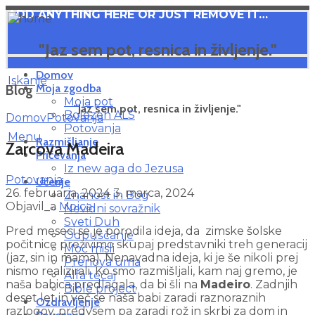
ADD ANYTHING HERE OR JUST REMOVE IT…
"Jaz sem pot, resnica in življenje."
Domov
Iskanje
Moja zgodba
Blog
Moja pot
"Jaz sem pot, resnica in življenje."
Bolezen ALS
Domov
Potovanja
Potovanja
Menu
Razmišljanje
Zarcova Madeira
Pričevanja
Iz new aga do Jezusa
Potovanja
Učenje
26. februarja, 2024
3. marca, 2024
Znanost in Bog
Objavil_a
Mojca
Nevidni sovražnik
Sveti Duh
Pred meseci se je porodila ideja, da zimske šolske
Odpuščanje
počitnice preživimo skupaj predstavniki treh generacij
Moč misli
(jaz, sin in mama). Nenavadna ideja, ki je še nikoli prej
Prenova uma
nismo realizirali. Ko smo razmišljali, kam naj gremo, je
Alfa tečaj
naša babica predlagala, da bi šli na
Madeiro
. Zadnjih
Bible project
deset let in več se naša babi zaradi raznoraznih
Ozdravljenje
razlogov, predvsem pa zaradi rož in skrbi za dom in