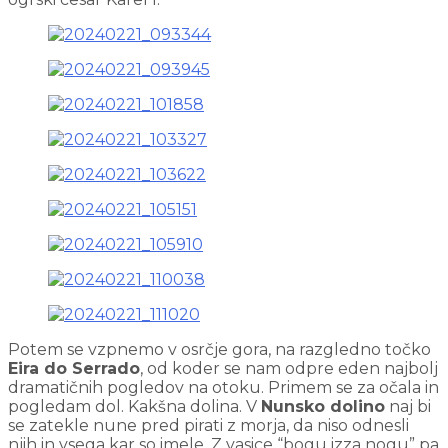
Potem se vzpnemo v osrčje gora, na razgledno točko
Eira do Serrado
, od koder se nam odpre eden najbolj
dramatičnih pogledov na otoku. Primem se za očala in
pogledam dol. Kakšna dolina. V
Nunsko dolino
naj bi
se zatekle nune pred pirati z morja, da niso odnesli
njih in vsega kar so imele. Z vasice “bogu izza nogu” pa