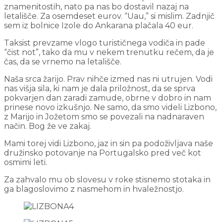
znamenitostih, nato pa nas bo dostavil nazaj na
letališče. Za osemdeset eurov. “Uau,” si mislim. Zadnjič
sem iz bolnice Izole do Ankarana plačala 40 eur.
Taksist prevzame vlogo turističnega vodiča in pade
“čist not”, tako da mu v nekem trenutku rečem, da je
čas, da se vrnemo na letališče.
Naša srca žarijo. Prav nihče izmed nas ni utrujen. Vodi
nas višja sila, ki nam je dala priložnost, da se sprva
pokvarjen dan zaradi zamude, obrne v dobro in nam
prinese novo izkušnjo. Ne samo, da smo videli Lizbono,
z Marijo in Jožetom smo se povezali na nadnaraven
način. Bog že ve zakaj.
Mami torej vidi Lizbono, jaz in sin pa podoživljava naše
družinsko potovanje na Portugalsko pred več kot
osmimi leti.
Za zahvalo mu ob slovesu v roke stisnemo stotaka in
ga blagoslovimo z nasmehom in hvaležnostjo.