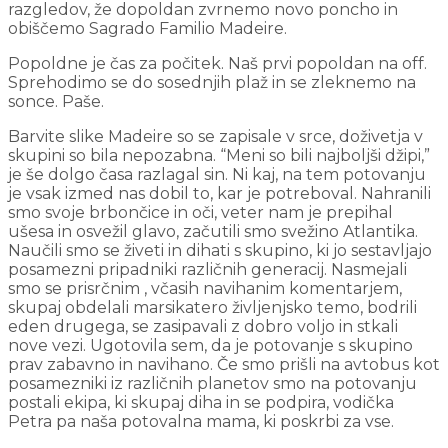
razgledov, že dopoldan zvrnemo novo poncho in
obiščemo Sagrado Familio Madeire.
Popoldne je čas za počitek. Naš prvi popoldan na off.
Sprehodimo se do sosednjih plaž in se zleknemo na
sonce. Paše.
Barvite slike Madeire so se zapisale v srce, doživetja v
skupini so bila nepozabna. “Meni so bili najboljši džipi,”
je še dolgo časa razlagal sin. Ni kaj, na tem potovanju
je vsak izmed nas dobil to, kar je potreboval. Nahranili
smo svoje brbončice in oči, veter nam je prepihal
ušesa in osvežil glavo, začutili smo svežino Atlantika.
Naučili smo se živeti in dihati s skupino, ki jo sestavljajo
posamezni pripadniki različnih generacij. Nasmejali
smo se prisrčnim , včasih navihanim komentarjem,
skupaj obdelali marsikatero življenjsko temo, bodrili
eden drugega, se zasipavali z dobro voljo in stkali
nove vezi. Ugotovila sem, da je potovanje s skupino
prav zabavno in navihano. Če smo prišli na avtobus kot
posamezniki iz različnih planetov smo na potovanju
postali ekipa, ki skupaj diha in se podpira, vodička
Petra pa naša potovalna mama, ki poskrbi za vse.