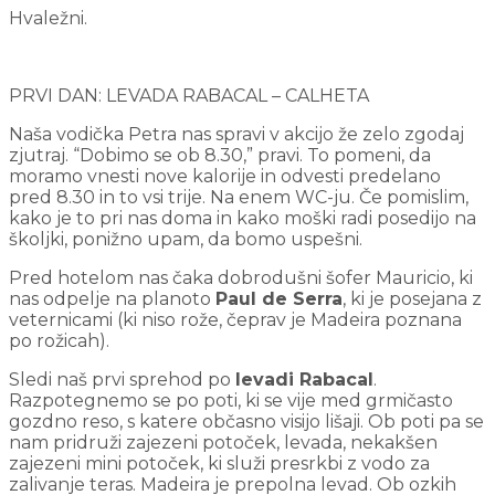
Hvaležni.
PRVI DAN: LEVADA RABACAL – CALHETA
Naša vodička Petra nas spravi v akcijo že zelo zgodaj
zjutraj. “Dobimo se ob 8.30,” pravi. To pomeni, da
moramo vnesti nove kalorije in odvesti predelano
pred 8.30 in to vsi trije. Na enem WC-ju. Če pomislim,
kako je to pri nas doma in kako moški radi posedijo na
školjki, ponižno upam, da bomo uspešni.
Pred hotelom nas čaka dobrodušni šofer Mauricio, ki
nas odpelje na planoto
Paul de Serra
, ki je posejana z
veternicami (ki niso rože, čeprav je Madeira poznana
po rožicah).
Sledi naš prvi sprehod po
levadi Rabacal
.
Razpotegnemo se po poti, ki se vije med grmičasto
gozdno reso, s katere občasno visijo lišaji. Ob poti pa se
nam pridruži zajezeni potoček, levada, nekakšen
zajezeni mini potoček, ki služi presrkbi z vodo za
zalivanje teras. Madeira je prepolna levad. Ob ozkih