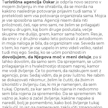
T
uristična agencija Oskar
je odprla novo sezono v
mojem življenju in me ohrabrila, da se morda na
kakšno naslednje potovanje prijavim tudi sama. V
preteklosti sem vsa potovanja organizirala sama. Mojca
je vse sposobna sama. Agenciji nisem dala niti
priložnosti, češ, raje smo sami, ne želim se prilagajati
tempu drugim, kaj bom druge poslušala, večje
skupine me dušijo, grem, kamor sama hočem. Res je,
da smo v z družino vsako leto potovali z avtodomom
in moja naloga je bila, da organiziram vse. Seveda sem
s tem, ko nam je vse uspelo in smo videli veliko, rastel
tudi moj ego. Sedaj, ko se učim ponižnosti in
dovoljujem, da Njegova moč v meni deluje
, pa si
lahko dovolim, da samo sem. Da sprejemam, se učim
prilagajanja in s hvaležnostjo stopam naprej, kamor
me vodi življenje. Če to pomeni, da raziskujem svet z
agencijo, prav. Sedaj vidim, da je prav luštno. Ne rabim
se dokazovati nikomur, želim le čutiti, da živim in
izkoristiti v življenju čas, ki mi je namenjen, da sem
tukaj. Opraviti, za kar sem bila rojena in nedvomno
sem bila rojena za spremembo. Da se spremenim. Ni
važno je, kako si začel življenje, kakšne napake si
naredil, bolj je pomembno, kako boš življenje tukaj
zaključil. In jaz ga nameravam zaključiti zmagovalno,