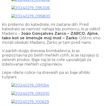
Ko pridemo do katedrale, mi zastane dih. Pred
katedralo se namreč nahaja kip pomorcu, ki je odkril
Madeiro –
João Gonçalves Zarco – ZARCO. Ajme,
tako kot se imenuje moj mož – Žarko
. Očitno smo
morali obiskati Madeiro, Žarko je tam pred nami.
V parkih stojijo drevesa bombaževca, ki so
prepoznavna po belih mehkih cofih, ki se razvijejo iz
zelenih plodov. Baje naj bi te cofe uporabljali za
izdelovanje mehkih vzglavnikov.
Lepe rdeče rožice na drevesih pa so baje afriški
tulipani.