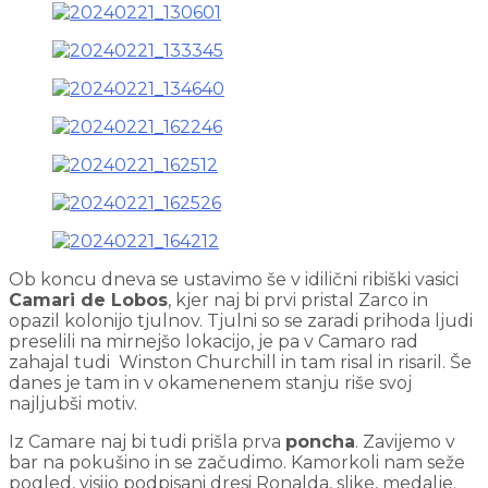
Ob koncu dneva se ustavimo še v idilični ribiški vasici
Camari de Lobos
, kjer naj bi prvi pristal Zarco in
opazil kolonijo tjulnov. Tjulni so se zaradi prihoda ljudi
preselili na mirnejšo lokacijo, je pa v Camaro rad
zahajal tudi Winston Churchill in tam risal in risaril. Še
danes je tam in v okamenenem stanju riše svoj
najljubši motiv.
Iz Camare naj bi tudi prišla prva
poncha
. Zavijemo v
bar na pokušino in se začudimo. Kamorkoli nam seže
pogled, visijo podpisani dresi Ronalda, slike, medalje.