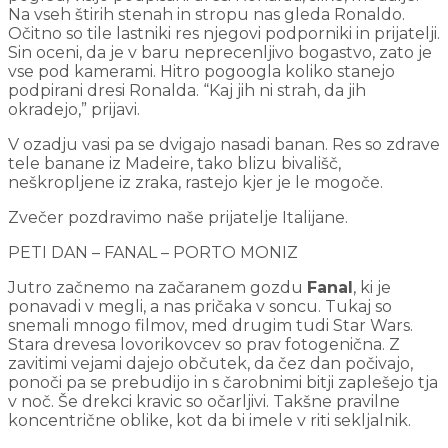
Na vseh štirih stenah in stropu nas gleda Ronaldo.
Očitno so tile lastniki res njegovi podporniki in prijatelji.
Sin oceni, da je v baru neprecenljivo bogastvo, zato je
vse pod kamerami. Hitro pogoogla koliko stanejo
podpirani dresi Ronalda. “Kaj jih ni strah, da jih
okradejo,” prijavi.
V ozadju vasi pa se dvigajo nasadi banan. Res so zdrave
tele banane iz Madeire, tako blizu bivališč,
neškropljene iz zraka, rastejo kjer je le mogoče.
Zvečer pozdravimo naše prijatelje Italijane.
PETI DAN – FANAL – PORTO MONIZ
Jutro začnemo na začaranem gozdu
Fanal
, ki je
ponavadi v megli, a nas pričaka v soncu. Tukaj so
snemali mnogo filmov, med drugim tudi Star Wars.
Stara drevesa lovorikovcev so prav fotogenična. Z
zavitimi vejami dajejo občutek, da čez dan počivajo,
ponoči pa se prebudijo in s čarobnimi bitji zaplešejo tja
v noč. Še drekci kravic so očarljivi. Takšne pravilne
koncentrične oblike, kot da bi imele v riti sekljalnik.