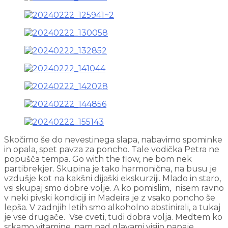
Skočimo še do nevestinega slapa, nabavimo spominke
in opala, spet pavza za poncho. Tale vodička Petra ne
popušča tempa. Go with the flow, ne bom nek
partibrekjer. Skupina je tako harmonična, na busu je
vzdušje kot na kakšni dijaški ekskurziji. Mlado in staro,
vsi skupaj smo dobre volje. A ko pomislim, nisem ravno
v neki pivski kondiciji in Madeira je z vsako poncho še
lepša. V zadnjih letih smo alkoholno abstinirali, a tukaj
je vse drugače. Vse cveti, tudi dobra volja. Medtem ko
srkamo vitamine, nam nad glavami visijo papaje.