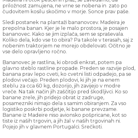
priložnost zamujena, ne vrne se nobena in zato po
čudovitem kosilu skočimo v morje. Sonce prav paše.
Sledi postanek na plantaži bananovcev. Madeira je
prepolna banan. Kjer je le malo prostora, je posajen
bananovec. Kako se jim izplača, sem se spraševala.
Koliko dela, kdo vse to obira? Pa takole v terasah, saj z
nobenim traktorjem ne morejo obdelovati. Očitno je
vse delo opravljeno ročno.
Bananovec je rastlina, ki obrodi enkrat, potem pa
glavno steblo rastline propade. Preden se razvije plod,
banana prav lepo cveti, ko cvetni listi odpadejo, pa se
plodovi večajo. Preden plodovi, ki jih je na enem
steblu za cca 60 kg, dozorijo, jih zavijejo v modre
vreče. Na tak način jih zaščitijo pred škodljivci. Ko so
banane zrele, jih pridejo obrat iz zadruge,
posamezniki nimajo dela s samim obiranjem. Za vso
logistiko poskrbi podjetje, ki banane prevzame.
Banane iz Madeire niso avionsko pošpricane, kot so
tiste iz naših trgovin, a jih žal v naših trgovinah ni.
Pojejo jih v glavnem Portugalci. Srečkoti.