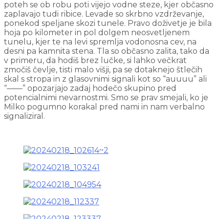
poteh se ob robu poti vijejo vodne steze, kjer občasno
zaplavajo tudi ribice. Levade so skrbno vzdrževanje,
ponekod speljane skozi tunele. Pravo doživetje je bila
hoja po kilometer in pol dolgem neosvetljenem
tunelu, kjer te na levi spremlja vodonosna cev, na
desni pa kamnita stena. Tla so občasno zalita, tako da
v primeru, da hodiš brez lučke, si lahko večkrat
zmočiš čevlje, tisti malo višji, pa se dotaknejo štlečih
skal s stropa in z glasovnimi signali kot so “auuuu” ali
“——” opozarjajo zadaj hodečo skupino pred
potencialnimi nevarnostmi. Smo se prav smejali, ko je
Milko pogumno korakal pred nami in nam verbalno
signaliziral.