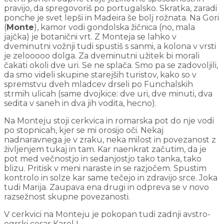
pravijo, da spregovoriš po portugalsko. Skratka, zaradi
ponche je svet lepši in Madeira še bolj rožnata. Na Gori
(
Monte
), kamor vodi gondolska žičnica (no, mala
jajčka) je botanični vrt. Z Monteja se lahko v
dveminutni vožnji tudi spustiš s sanmi, a kolona v vrsti
je zelooooo dolga. Za dveminutni užitek bi morali
čakati okoli dve uri. Se ne splača. Smo pa se zadovoljili,
da smo videli skupine starejših turistov, kako so v
spremstvu dveh mladcev drseli po Funchalskih
strmih ulicah (same dvojkice: dve uri, dve minuti, dva
sedita v saneh in dva jih vodita, hecno).
Na Monteju stoji cerkvica in romarska pot do nje vodi
po stopnicah, kjer se mi orosijo oči. Nekaj
nadnaravnega je v zraku, neka milost in povezanost z
življenjem tukaj in tam. Kar naenkrat začutim, da je
pot med večnostjo in sedanjostjo tako tanka, tako
blizu. Pritisk v meni naraste in se razjočem. Spustim
kontrolo in solze kar same tečejo in zdravijo srce. Joka
tudi Marija. Zaupava ena drugi in odpreva se v novo
razsežnost skupne povezanosti.
V cerkvici na Monteju je pokopan tudi
zadnji avstro-
ogrski cesar Karel I.