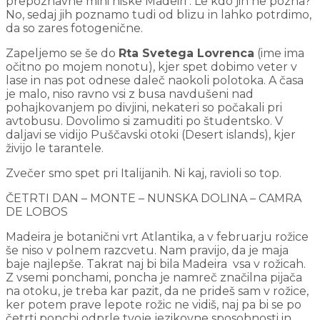
prepoznavne mini hiške Madeiri . Le kdo jih ne pozna?
No, sedaj jih poznamo tudi od blizu in lahko potrdimo,
da so zares fotogenične.
Zapeljemo se še do
Rta Svetega Lovrenca
(ime ima
očitno po mojem nonotu), kjer spet dobimo veter v
lase in nas pot odnese daleč naokoli polotoka. A časa
je malo, niso ravno vsi z busa navdušeni nad
pohajkovanjem po divjini, nekateri so počakali pri
avtobusu. Dovolimo si zamuditi po študentsko. V
daljavi se vidijo Puščavski otoki (Desert islands), kjer
živijo le tarantele.
Zvečer smo spet pri Italijanih. Ni kaj, ravioli so top.
ČETRTI DAN – MONTE – NUNSKA DOLINA – CAMRA
DE LOBOS
Madeira je botanični vrt Atlantika, a v februarju rožice
še niso v polnem razcvetu. Nam pravijo, da je maja
baje najlepše. Takrat naj bi bila Madeira vsa v rožicah.
Z vsemi ponchami, poncha je namreč značilna pijača
na otoku, je treba kar pazit, da ne prideš sam v rožice,
ker potem prave lepote rožic ne vidiš, naj pa bi se po
četrti ponchi odprle tvoje jezikovne sposobnosti in